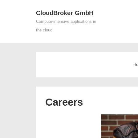
↓
CloudBroker GmbH
Skip
Main
to
Compute-intensive applications in
Navigat
Main
the cloud
Content
H
Careers