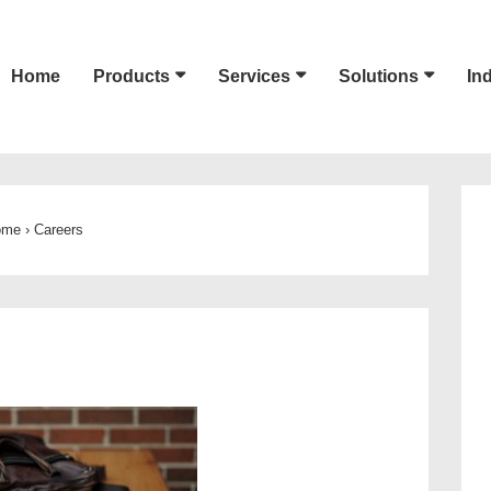
Home
Products
Services
Solutions
In
ion
ome
›
Careers